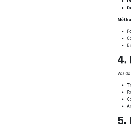
I
D
Méthod
F
Co
E
4.
Vos do
Tr
Ré
C
Am
5.