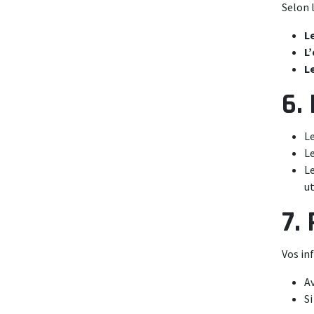
Selon 
L
L
L
6.
L
L
Le
ut
7.
Vos in
Av
Si