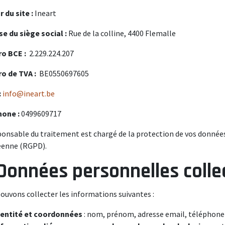
r du site :
Ineart
e du siège social :
Rue de la colline, 4400 Flemalle
o BCE :
2.229.224.207
o de TVA :
BE0550697605
:
info@ineart.be
hone :
0499609717
ponsable du traitement est chargé de la protection de vos données
éenne (RGPD).
 Données personnelles colle
ouvons collecter les informations suivantes :
dentité et coordonnées
: nom, prénom, adresse email, téléphone