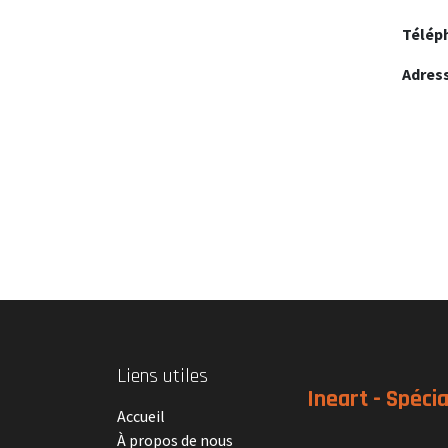
Télép
Adress
Liens utiles
Ineart - Spécia
Accueil
À propos de nous