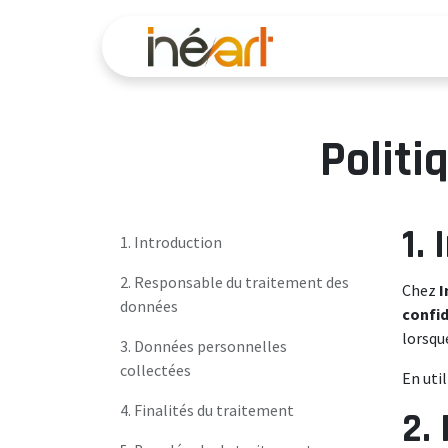
Se rendre au contenu
Accueil
Serv
Politi
1.
1. Introduction
2. Responsable du traitement des
Chez
I
données
confid
lorsqu
3. Données personnelles
collectées
En uti
4. Finalités du traitement
2.