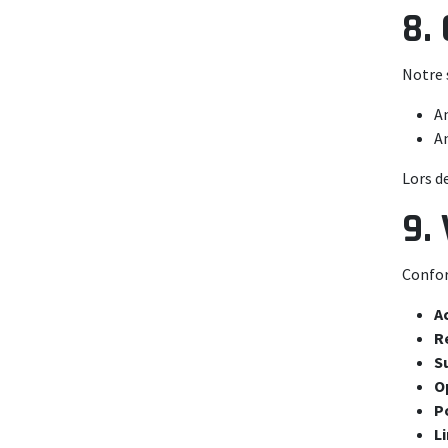
8.
Notre s
Am
An
Lors d
9.
Confor
A
R
S
O
P
L