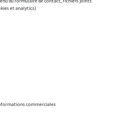
enu du formulaire de contact, fichiers joints
okies et analytics)
 informations commerciales